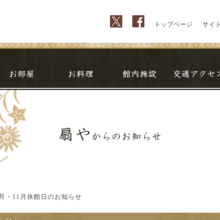
トップページ
サイ
泉
お部屋
お料理
館内施設
0月・11月休館日のお知らせ