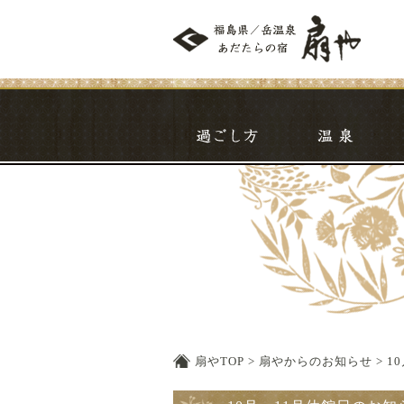
過ごし方
温
扇やTOP
>
扇やからのお知らせ
>
1